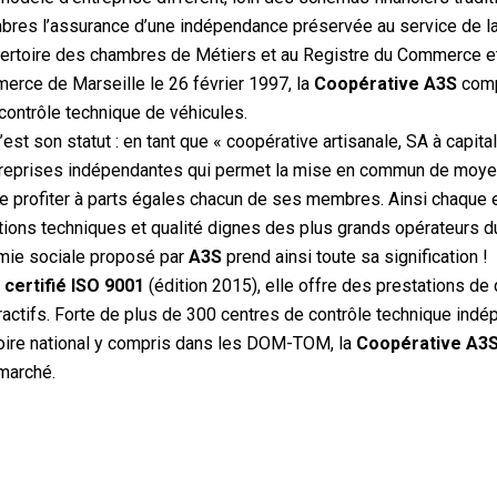
es l’assurance d’une indépendance préservée au service de la 
pertoire des chambres de Métiers et au Registre du Commerce e
erce de Marseille le 26 février 1997, la
Coopérative A3S
comp
contrôle technique de véhicules.
’est son statut : en tant que « coopérative artisanale, SA à capita
reprises indépendantes qui permet la mise en commun de moyen
ire profiter à parts égales chacun de ses membres. Ainsi chaque 
tions techniques et qualité dignes des plus grands opérateurs d
mie sociale proposé par
A3S
prend ainsi toute sa signification !
certifié ISO 9001
(édition 2015), elle offre des prestations de 
tractifs. Forte de plus de 300 centres de contrôle technique ind
ritoire national y compris dans les DOM-TOM, la
Coopérative A3
marché.