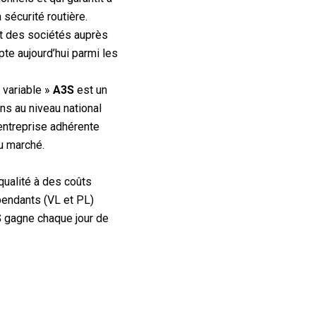
sécurité routière.
t des sociétés auprès
te aujourd’hui parmi les
l variable »
A3S
est un
s au niveau national
entreprise adhérente
u marché.
qualité à des coûts
épendants (VL et PL)
S
gagne chaque jour de