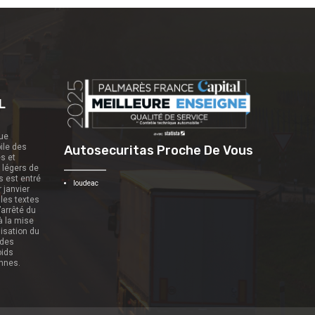
L
que
ile des
Autosecuritas Proche De Vous
es et
s légers de
s est entré
loudeac
r janvier
 les textes
’arrêté du
 à la mise
nisation du
 des
oids
onnes.