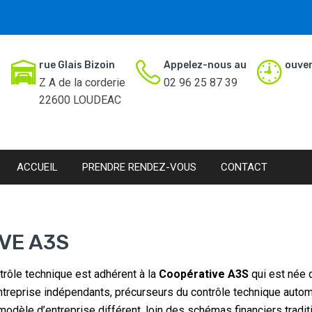
rue Glais Bizoin
Appelez-nous au
ouver
Z A de la corderie
02 96 25 87 39
22600 LOUDEAC
ACCUEIL
PRENDRE RENDEZ-VOUS
CONTACT
VE A3S
trôle technique est adhérent à la
Coopérative A3S
qui est née 
treprise indépendants, précurseurs du contrôle technique autom
odèle d’entreprise différent, loin des schémas financiers traditi